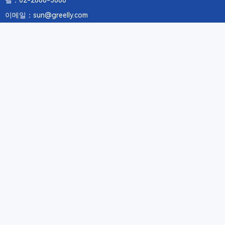
텔：02-2688-3886
이메일：sun@greelly.com
우리를 따르십시오
정보
에 관하여Greelly Co,. Limited
개인 정보 보호 정책
쿠키 정책
이용 약관 및 서비스
구독
구독