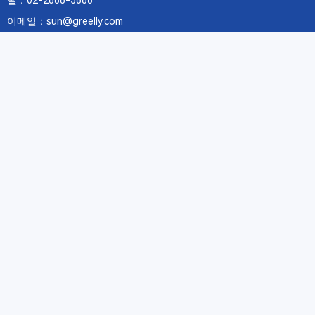
텔：02-2688-3886
이메일：sun@greelly.com
우리를 따르십시오
정보
에 관하여Greelly Co,. Limited
개인 정보 보호 정책
쿠키 정책
이용 약관 및 서비스
구독
구독