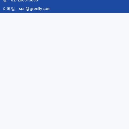
텔：02-2688-3886
이메일：sun@greelly.com
우리를 따르십시오
정보
에 관하여Greelly Co,. Limited
개인 정보 보호 정책
쿠키 정책
이용 약관 및 서비스
구독
구독