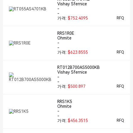
Vishay Sfernice
-
-
가격:
$752.4095
RFQ
RRS1R0E
Ohmite
-
-
가격:
$623.8555
RFQ
RT012B700AS5000KB
Vishay Sfernice
-
-
가격:
$500.897
RFQ
RRS1K5
Ohmite
-
-
가격:
$456.3515
RFQ