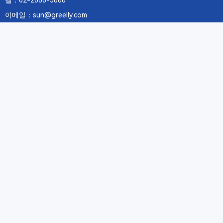
텔：02-2688-3886
이메일：sun@greelly.com
우리를 따르십시오
정보
에 관하여Greelly Co,. Limited
개인 정보 보호 정책
쿠키 정책
이용 약관 및 서비스
구독
구독