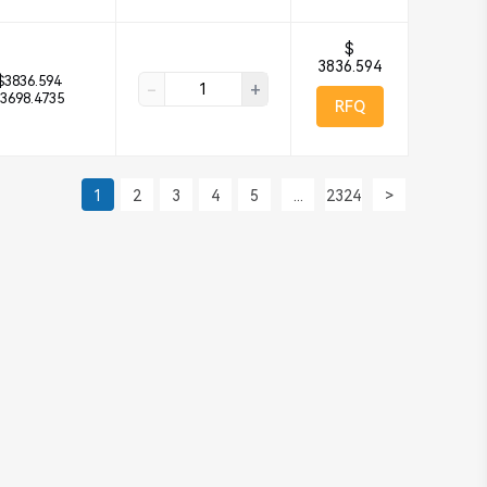
$
3836.594
$3836.594
-
+
3698.4735
RFQ
1
2
3
4
5
...
2324
>