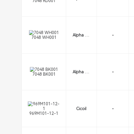
7048 RD001
re
Alpha Wi
-
7048 WH001
re
Alpha Wi
-
7048 BK001
re
Cicoil
-
969M101-12-1