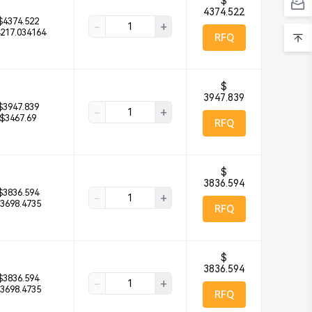
$
4374.522
$4374.522
-
+
217.034164
RFQ
$
3947.839
$3947.839
-
+
$3467.69
RFQ
$
3836.594
$3836.594
-
+
3698.4735
RFQ
$
3836.594
$3836.594
-
+
3698.4735
RFQ