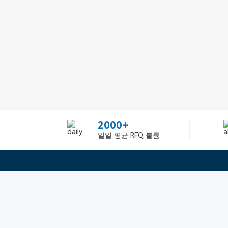
2000+
일일 평균 RFQ 볼륨
정보
텔：02-2688-3886
에 관하여Greelly Co,. Lim