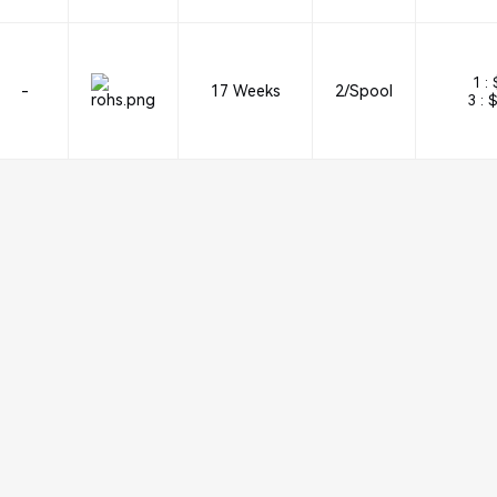
1 :
-
17 Weeks
2/Spool
3 :
$