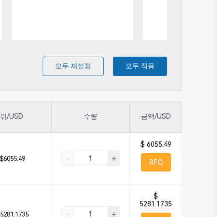
모두 재설정
모두 적용
위/USD
수량
금액/USD
$ 6055.49
-
+
$6055.49
RFQ
$
5281.1735
-
+
5281.1735