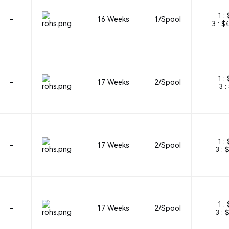
1 :
-
16 Weeks
1/Spool
3 :
$4
1 :
-
17 Weeks
2/Spool
3 :
1 :
-
17 Weeks
2/Spool
3 :
$
1 :
-
17 Weeks
2/Spool
3 :
$