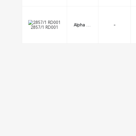
Alpha Wi
-
2857/1 RD001
re