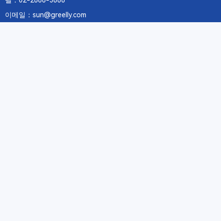
텔：02-2688-3886
이메일：sun@greelly.com
우리를 따르십시오
정보
에 관하여Greelly Co,. Limited
개인 정보 보호 정책
쿠키 정책
이용 약관 및 서비스
구독
구독