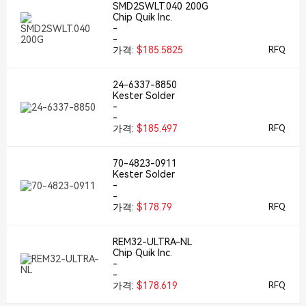
SMD2SWLT.040 200G
Chip Quik Inc.
-
-
가격:
$185.5825
RFQ
24-6337-8850
Kester Solder
-
-
가격:
$185.497
RFQ
70-4823-0911
Kester Solder
-
-
가격:
$178.79
RFQ
REM32-ULTRA-NL
Chip Quik Inc.
-
-
가격:
$178.619
RFQ