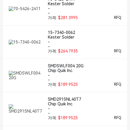
Kester Solder
-
-
가격:
$281.3995
RFQ
15-7340-0062
Kester Solder
-
-
가격:
$264.7935
RFQ
SMDSWLF.004 20G
Chip Quik Inc.
-
-
가격:
$189.9525
RFQ
SMD291SNL40T7
Chip Quik Inc.
-
-
가격:
$189.9525
RFQ