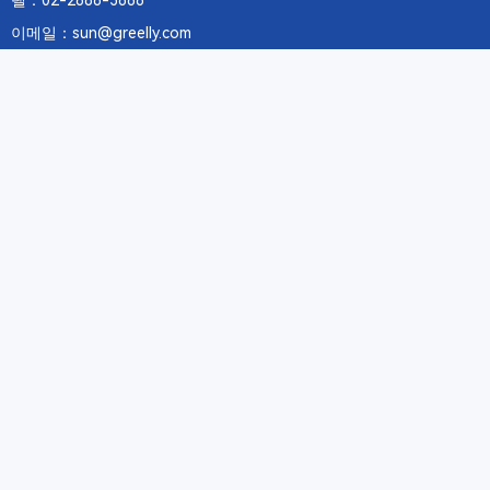
텔：02-2688-3886
이메일：sun@greelly.com
우리를 따르십시오
정보
에 관하여Greelly Co,. Limited
개인 정보 보호 정책
쿠키 정책
이용 약관 및 서비스
구독
구독