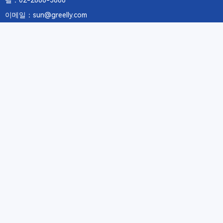
텔：02-2688-3886
이메일：sun@greelly.com
우리를 따르십시오
정보
에 관하여Greelly Co,. Limited
개인 정보 보호 정책
쿠키 정책
이용 약관 및 서비스
구독
구독