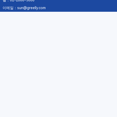
텔：02-2688-3886
이메일：sun@greelly.com
우리를 따르십시오
정보
에 관하여Greelly Co,. Limited
개인 정보 보호 정책
쿠키 정책
이용 약관 및 서비스
구독
구독