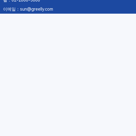
텔：02-2688-3886
이메일：sun@greelly.com
우리를 따르십시오
정보
에 관하여Greelly Co,. Limited
개인 정보 보호 정책
쿠키 정책
이용 약관 및 서비스
구독
구독