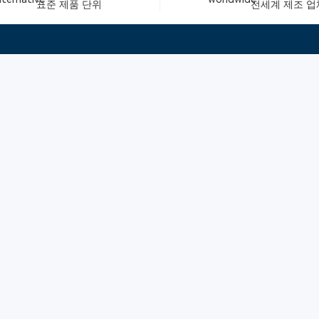
표준 제품 단위
전세계 제조 업
빠른 링크
ited
피드백
인증
구독