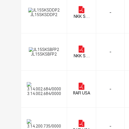
-
JL15SKSDDP2
NKK Swi
tches
-
JL15SKSBFP2
NKK Swi
tches
-
RAFI USA
3.14.002.684/0000
-