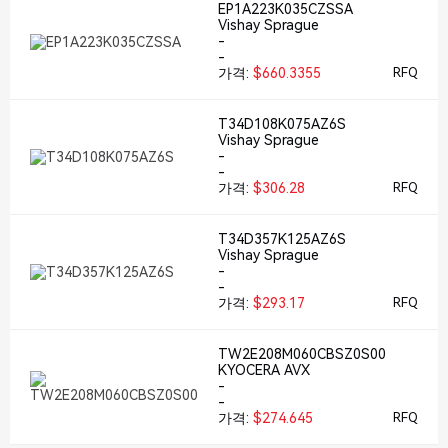
EP1A223K035CZSSA
Vishay Sprague
-
-
가격:
$660.3355
RFQ
T34D108K075AZ6S
Vishay Sprague
-
-
가격:
$306.28
RFQ
T34D357K125AZ6S
Vishay Sprague
-
-
가격:
$293.17
RFQ
TW2E208M060CBSZ0S00
KYOCERA AVX
-
-
가격:
$274.645
RFQ