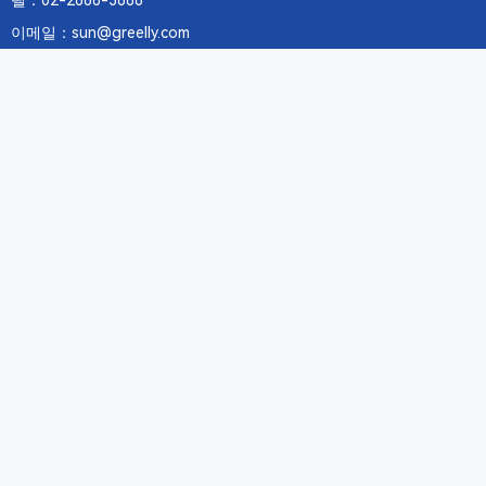
텔：02-2688-3886
이메일：sun@greelly.com
우리를 따르십시오
정보
에 관하여Greelly Co,. Limited
개인 정보 보호 정책
쿠키 정책
이용 약관 및 서비스
구독
구독