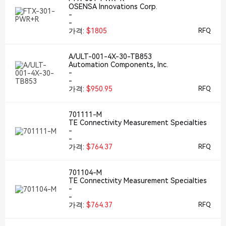
OSENSA Innovations Corp.
-
-
가격:
$1805
RFQ
A/ULT-001-4X-30-TB853
Automation Components, Inc.
-
-
가격:
$950.95
RFQ
701111-M
TE Connectivity Measurement Specialties
-
-
가격:
$764.37
RFQ
701104-M
TE Connectivity Measurement Specialties
-
-
가격:
$764.37
RFQ