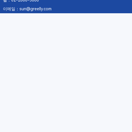
텔：02-2688-3886
이메일：sun@greelly.com
우리를 따르십시오
정보
에 관하여Greelly Co,. Limited
개인 정보 보호 정책
쿠키 정책
이용 약관 및 서비스
구독
구독