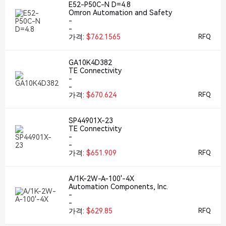
E52-P50C-N D=4.8
Omron Automation and Safety
-
-
가격:
$762.1565
RFQ
GA10K4D382
TE Connectivity
-
-
가격:
$670.624
RFQ
SP44901X-23
TE Connectivity
-
-
가격:
$651.909
RFQ
A/1K-2W-A-100'-4X
Automation Components, Inc.
-
-
가격:
$629.85
RFQ