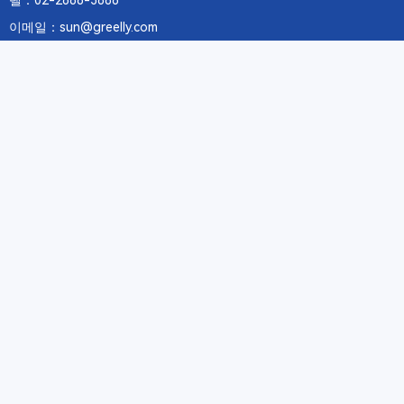
텔：02-2688-3886
이메일：sun@greelly.com
우리를 따르십시오
정보
에 관하여Greelly Co,. Limited
개인 정보 보호 정책
쿠키 정책
이용 약관 및 서비스
구독
구독