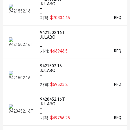
JULABO
-
-
가격:
$70804.45
RFQ
9421502.16.T
JULABO
-
-
가격:
$66946.5
RFQ
9421502.16
JULABO
-
-
가격:
$59523.2
RFQ
9420452.16.T
JULABO
-
-
가격:
$49756.25
RFQ