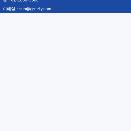
텔：02-2688-3886
이메일：sun@greelly.com
우리를 따르십시오
정보
에 관하여Greelly Co,. Limited
개인 정보 보호 정책
쿠키 정책
이용 약관 및 서비스
구독
구독