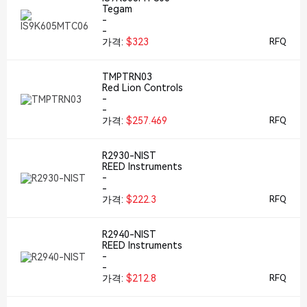
Tegam
-
-
가격:
$323
RFQ
TMPTRN03
Red Lion Controls
-
-
가격:
$257.469
RFQ
R2930-NIST
REED Instruments
-
-
가격:
$222.3
RFQ
R2940-NIST
REED Instruments
-
-
가격:
$212.8
RFQ