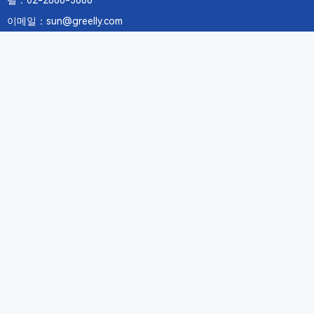
텔：02-2688-3886
이메일：sun@greelly.com
우리를 따르십시오
정보
에 관하여Greelly Co,. Limited
개인 정보 보호 정책
쿠키 정책
이용 약관 및 서비스
구독
구독