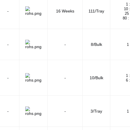
1 
10 
-
16 Weeks
111/Tray
25 
80 :
-
-
8/Bulk
1 
1 
-
-
10/Bulk
6 
-
-
3/Tray
1 