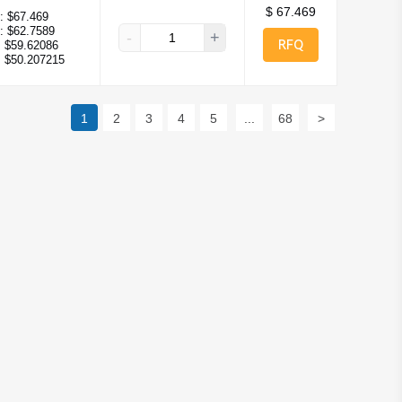
$ 67.469
:
$67.469
:
$62.7589
-
+
RFQ
:
$59.62086
:
$50.207215
1
2
3
4
5
...
68
>