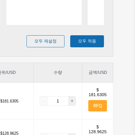
모두 재설정
모두 적용
단위/USD
수량
금액/USD
$
181.6305
-
+
$181.6305
RFQ
$
128.9625
$128.9625