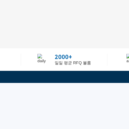
2000+
일일 평균 RFQ 볼륨
정보
텔：02-2688-3886
에 관하여Greelly Co,. Lim
이메일：sun@greelly.com
개인 정보 보호 정책
쿠키 정책