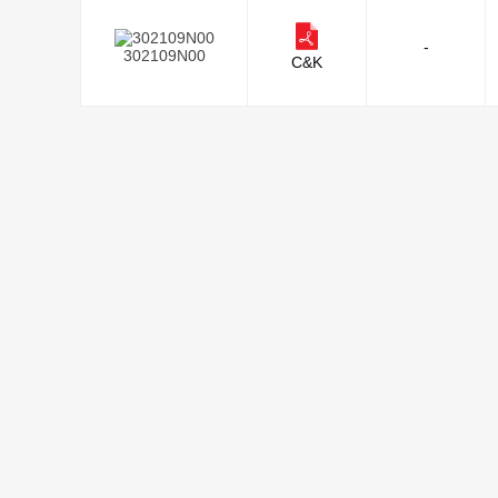
-
302109N00
C&K