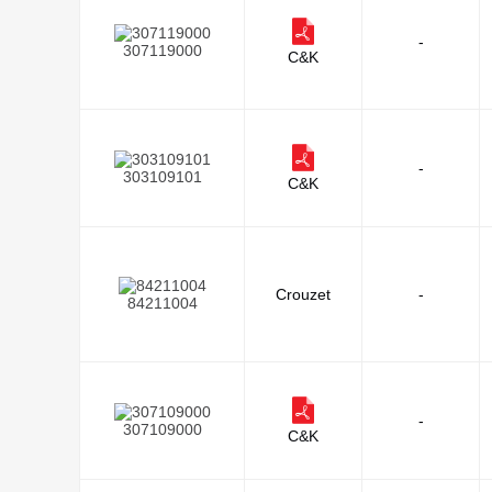
-
307119000
C&K
-
303109101
C&K
Crouzet
-
84211004
-
307109000
C&K