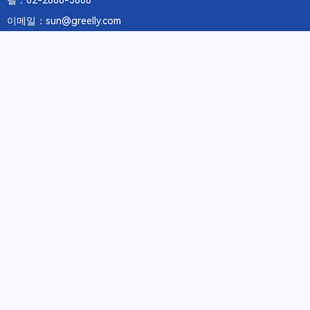
텔：02-2688-3886
이메일：sun@greelly.com
우리를 따르십시오
정보
에 관하여Greelly Co,. Limited
개인 정보 보호 정책
쿠키 정책
이용 약관 및 서비스
구독
구독