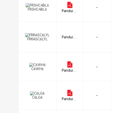
-
FRSHC4BL6
Panduit C
orp
Panduit C
-
FRRASC6LYL
orp
-
C6WH6
Panduit C
orp
-
C6LG6
Panduit C
orp