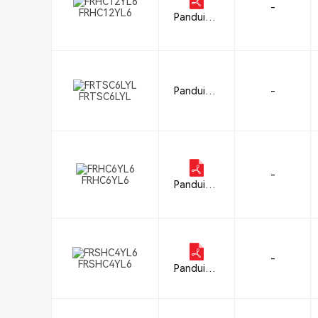
-
FRHC12YL6
Panduit C
orp
Panduit C
-
FRTSC6LYL
orp
-
FRHC6YL6
Panduit C
orp
-
FRSHC4YL6
Panduit C
orp