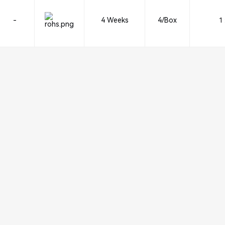
-
4 Weeks
4/Box
1 