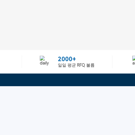
2000+
일일 평균 RFQ 볼륨
정보
텔：02-2688-3886
에 관하여Greelly Co,. Lim
이메일：sun@greelly.com
개인 정보 보호 정책
쿠키 정책