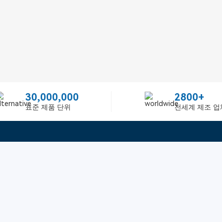
30,000,000
2800+
표준 제품 단위
전세계 제조 업
빠른 링크
ited
피드백
인증