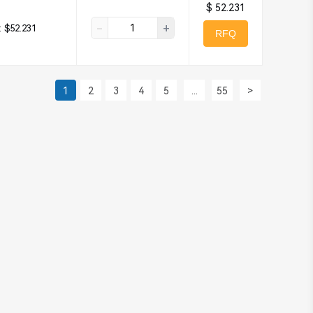
$ 52.231
-
+
:
$52.231
RFQ
1
2
3
4
5
...
55
>