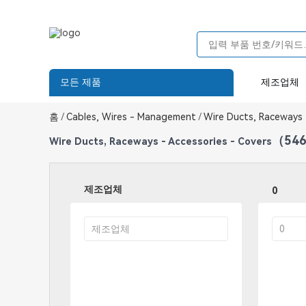
모든 제품
제조업체
홈
/
Cables, Wires - Management
/
Wire Ducts, Raceways -
（54
Wire Ducts, Raceways - Accessories - Covers
제조업체
0