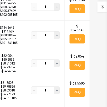
$ 115.254
$111.96225
-
+
$108.66898
RFQ
$105.37609
$102.083105
$
$114.8645
114.8645
:
$111.587
-
+
$108.30494
RFQ
$105.02307
$101.741105
:
$62.054
$ 62.054
:
$60.2832
-
+
$58.51012
RFQ
$56.73704
:
$54.96396
$61.5505
$ 61.5505
$59.78825
-
+
$58.03018
RFQ
$56.27173
$54.513185