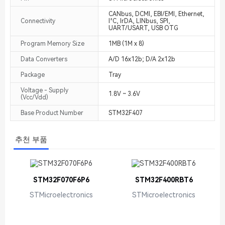
CANbus, DCMI, EBI/EMI, Ethernet,
Connectivity
I²C, IrDA, LINbus, SPI,
UART/USART, USB OTG
Program Memory Size
1MB (1M x 8)
Data Converters
A/D 16x12b; D/A 2x12b
Package
Tray
Voltage - Supply
1.8V ~ 3.6V
(Vcc/Vdd)
Base Product Number
STM32F407
추천 부품
STM32F070F6P6
STM32F400RBT6
STMicroelectronics
STMicroelectronics