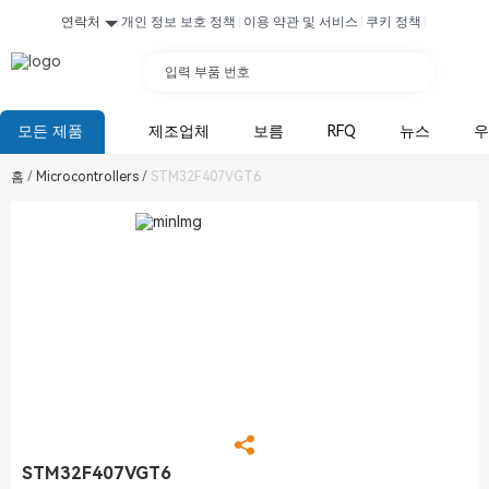
연락처
개인 정보 보호 정책
이용 약관 및 서비스
쿠키 정책
입력 부품 번호
모든 제품
제조업체
보름
RFQ
뉴스
우
홈
/
Microcontrollers
/
STM32F407VGT6
STM32F407VGT6