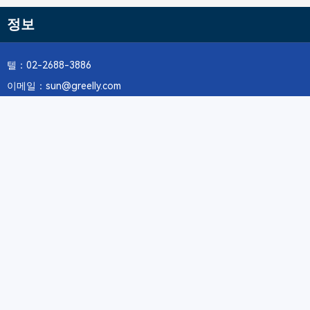
정보
텔：02-2688-3886
이메일：sun@greelly.com
우리를 따르십시오
정보
에 관하여Greelly Co,. Limited
개인 정보 보호 정책
쿠키 정책
이용 약관 및 서비스