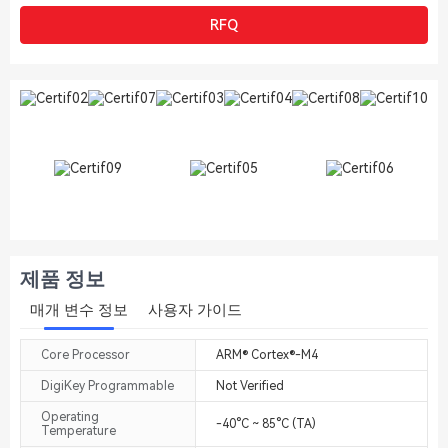
RFQ
제품 정보
매개 변수 정보
사용자 가이드
Core Processor
ARM® Cortex®-M4
DigiKey Programmable
Not Verified
Operating
-40°C ~ 85°C (TA)
Temperature