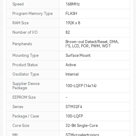
Speed
168MHz
Program Memory Type
FLASH
RAM Size
192K x 8
Number of I/O
82
Brown-out Detect/Reset, DMA,
Peripherals
I²S, LCD, POR, PWM, WDT
Mounting Type
Surface Mount
Product Status
Active
Oscillator Type
Internal
Supplier Device
100-LQFP (14x14)
Package
EEPROM Size
-
Series
STM32F4
Package / Case
100-LQFP
Core Size
32-Bit Single-Core
Mfr
STMicroelectronics